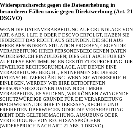
Widerspruchsrecht gegen die Datenerhebung in
besonderen Fällen sowie gegen Direktwerbung (Art. 2
DSGVO)
WENN DIE DATENVERARBEITUNG AUF GRUNDLAGE VO
ART. 6 ABS. 1 LIT. E ODER F DSGVO ERFOLGT, HABEN SIE
JEDERZEIT DAS RECHT, AUS GRÜNDEN, DIE SICH AUS
IHRER BESONDEREN SITUATION ERGEBEN, GEGEN DIE
VERARBEITUNG IHRER PERSONENBEZOGENEN DATEN
WIDERSPRUCH EINZULEGEN; DIES GILT AUCH FÜR EIN
AUF DIESE BESTIMMUNGEN GESTÜTZTES PROFILING. DIE
JEWEILIGE RECHTSGRUNDLAGE, AUF DENEN EINE
VERARBEITUNG BERUHT, ENTNEHMEN SIE DIESER
DATENSCHUTZERKLÄRUNG. WENN SIE WIDERSPRUCH
EINLEGEN, WERDEN WIR IHRE BETROFFENEN
PERSONENBEZOGENEN DATEN NICHT MEHR
VERARBEITEN, ES SEI DENN, WIR KÖNNEN ZWINGENDE
SCHUTZWÜRDIGE GRÜNDE FÜR DIE VERARBEITUNG
NACHWEISEN, DIE IHRE INTERESSEN, RECHTE UND
FREIHEITEN ÜBERWIEGEN ODER DIE VERARBEITUNG
DIENT DER GELTENDMACHUNG, AUSÜBUNG ODER
VERTEIDIGUNG VON RECHTSANSPRÜCHEN
(WIDERSPRUCH NACH ART. 21 ABS. 1 DSGVO).