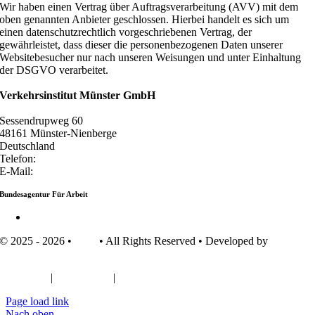
Wir haben einen Vertrag über Auftragsverarbeitung (AVV) mit dem
oben genannten Anbieter geschlossen. Hierbei handelt es sich um
einen datenschutzrechtlich vorgeschriebenen Vertrag, der
gewährleistet, dass dieser die personenbezogenen Daten unserer
Websitebesucher nur nach unseren Weisungen und unter Einhaltung
der DSGVO verarbeitet.
Verkehrsinstitut Münster GmbH
Sessendrupweg 60
48161 Münster-Nienberge
Deutschland
Telefon:
02533 93 555 0
E-Mail:
info@vim-muenster.de
Bundesagentur Für Arbeit
Arbeitsagentur Münster / Ahlen
© 2025 - 2026 •
VIM
• All Rights Reserved • Developed by
tm-
itsystems
Impressum
|
Datenschutz
|
Kontakt
Page load link
Nach oben