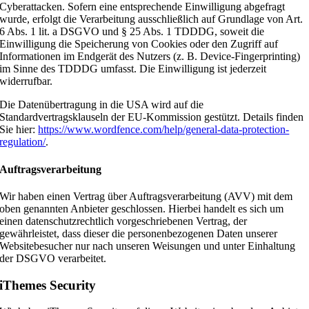
Cyberattacken. Sofern eine entsprechende Einwilligung abgefragt
wurde, erfolgt die Verarbeitung ausschließlich auf Grundlage von Art.
6 Abs. 1 lit. a DSGVO und § 25 Abs. 1 TDDDG, soweit die
Einwilligung die Speicherung von Cookies oder den Zugriff auf
Informationen im Endgerät des Nutzers (z. B. Device-Fingerprinting)
im Sinne des TDDDG umfasst. Die Einwilligung ist jederzeit
widerrufbar.
Die Datenübertragung in die USA wird auf die
Standardvertragsklauseln der EU-Kommission gestützt. Details finden
Sie hier:
https://www.wordfence.com/help/general-data-protection-
regulation/
.
Auftragsverarbeitung
Wir haben einen Vertrag über Auftragsverarbeitung (AVV) mit dem
oben genannten Anbieter geschlossen. Hierbei handelt es sich um
einen datenschutzrechtlich vorgeschriebenen Vertrag, der
gewährleistet, dass dieser die personenbezogenen Daten unserer
Websitebesucher nur nach unseren Weisungen und unter Einhaltung
der DSGVO verarbeitet.
iThemes Security