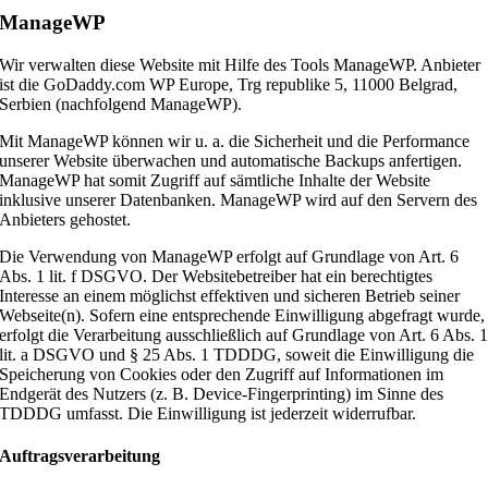
ManageWP
Wir verwalten diese Website mit Hilfe des Tools ManageWP. Anbieter
ist die GoDaddy.com WP Europe, Trg republike 5, 11000 Belgrad,
Serbien (nachfolgend ManageWP).
Mit ManageWP können wir u. a. die Sicherheit und die Performance
unserer Website überwachen und automatische Backups anfertigen.
ManageWP hat somit Zugriff auf sämtliche Inhalte der Website
inklusive unserer Datenbanken. ManageWP wird auf den Servern des
Anbieters gehostet.
Die Verwendung von ManageWP erfolgt auf Grundlage von Art. 6
Abs. 1 lit. f DSGVO. Der Websitebetreiber hat ein berechtigtes
Interesse an einem möglichst effektiven und sicheren Betrieb seiner
Webseite(n). Sofern eine entsprechende Einwilligung abgefragt wurde,
erfolgt die Verarbeitung ausschließlich auf Grundlage von Art. 6 Abs. 
lit. a DSGVO und § 25 Abs. 1 TDDDG, soweit die Einwilligung die
Speicherung von Cookies oder den Zugriff auf Informationen im
Endgerät des Nutzers (z. B. Device-Fingerprinting) im Sinne des
TDDDG umfasst. Die Einwilligung ist jederzeit widerrufbar.
Auftragsverarbeitung