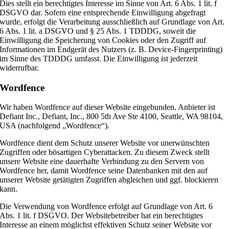
Dies stellt ein berechtigtes Interesse im Sinne von Art. 6 Abs. 1 lit. f
DSGVO dar. Sofern eine entsprechende Einwilligung abgefragt
wurde, erfolgt die Verarbeitung ausschließlich auf Grundlage von Art.
6 Abs. 1 lit. a DSGVO und § 25 Abs. 1 TDDDG, soweit die
Einwilligung die Speicherung von Cookies oder den Zugriff auf
Informationen im Endgerät des Nutzers (z. B. Device-Fingerprinting)
im Sinne des TDDDG umfasst. Die Einwilligung ist jederzeit
widerrufbar.
Wordfence
Wir haben Wordfence auf dieser Website eingebunden. Anbieter ist
Defiant Inc., Defiant, Inc., 800 5th Ave Ste 4100, Seattle, WA 98104,
USA (nachfolgend „Wordfence“).
Wordfence dient dem Schutz unserer Website vor unerwünschten
Zugriffen oder bösartigen Cyberattacken. Zu diesem Zweck stellt
unsere Website eine dauerhafte Verbindung zu den Servern von
Wordfence her, damit Wordfence seine Datenbanken mit den auf
unserer Website getätigten Zugriffen abgleichen und ggf. blockieren
kann.
Die Verwendung von Wordfence erfolgt auf Grundlage von Art. 6
Abs. 1 lit. f DSGVO. Der Websitebetreiber hat ein berechtigtes
Interesse an einem möglichst effektiven Schutz seiner Website vor