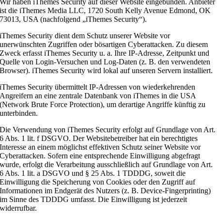
Wir haben iThemes Security auf dieser Website eingebunden. Anbieter
ist die iThemes Media LLC, 1720 South Kelly Avenue Edmond, OK
73013, USA (nachfolgend „iThemes Security“).
iThemes Security dient dem Schutz unserer Website vor
unerwünschten Zugriffen oder bösartigen Cyberattacken. Zu diesem
Zweck erfasst iThemes Security u. a. Ihre IP-Adresse, Zeitpunkt und
Quelle von Login-Versuchen und Log-Daten (z. B. den verwendeten
Browser). iThemes Security wird lokal auf unseren Servern installiert.
iThemes Security übermittelt IP-Adressen von wiederkehrenden
Angreifern an eine zentrale Datenbank von iThemes in die USA
(Network Brute Force Protection), um derartige Angriffe künftig zu
unterbinden.
Die Verwendung von iThemes Security erfolgt auf Grundlage von Art.
6 Abs. 1 lit. f DSGVO. Der Websitebetreiber hat ein berechtigtes
Interesse an einem möglichst effektiven Schutz seiner Website vor
Cyberattacken. Sofern eine entsprechende Einwilligung abgefragt
wurde, erfolgt die Verarbeitung ausschließlich auf Grundlage von Art.
6 Abs. 1 lit. a DSGVO und § 25 Abs. 1 TDDDG, soweit die
Einwilligung die Speicherung von Cookies oder den Zugriff auf
Informationen im Endgerät des Nutzers (z. B. Device-Fingerprinting)
im Sinne des TDDDG umfasst. Die Einwilligung ist jederzeit
widerrufbar.