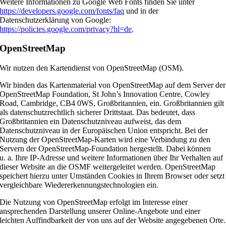
Weitere Informationen zu Google Web Fonts finden Sie unter
https://developers.google.com/fonts/faq
und in der
Datenschutzerklärung von Google:
https://policies.google.com/privacy?hl=de
.
OpenStreetMap
Wir nutzen den Kartendienst von OpenStreetMap (OSM).
Wir binden das Kartenmaterial von OpenStreetMap auf dem Server der
OpenStreetMap Foundation, St John’s Innovation Centre, Cowley
Road, Cambridge, CB4 0WS, Großbritannien, ein. Großbritannien gilt
als datenschutzrechtlich sicherer Drittstaat. Das bedeutet, dass
Großbritannien ein Datenschutzniveau aufweist, das dem
Datenschutzniveau in der Europäischen Union entspricht. Bei der
Nutzung der OpenStreetMap-Karten wird eine Verbindung zu den
Servern der OpenStreetMap-Foundation hergestellt. Dabei können
u. a. Ihre IP-Adresse und weitere Informationen über Ihr Verhalten auf
dieser Website an die OSMF weitergeleitet werden. OpenStreetMap
speichert hierzu unter Umständen Cookies in Ihrem Browser oder setzt
vergleichbare Wiedererkennungstechnologien ein.
Die Nutzung von OpenStreetMap erfolgt im Interesse einer
ansprechenden Darstellung unserer Online-Angebote und einer
leichten Auffindbarkeit der von uns auf der Website angegebenen Orte.